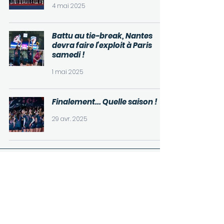
4 mai 2025
Battu au tie-break, Nantes
devra faire l'exploit à Paris
samedi !
1 mai 2025
Finalement... Quelle saison !
29 avr. 2025
25
/
46