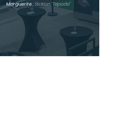
Marguerite
: Station "Tripode"