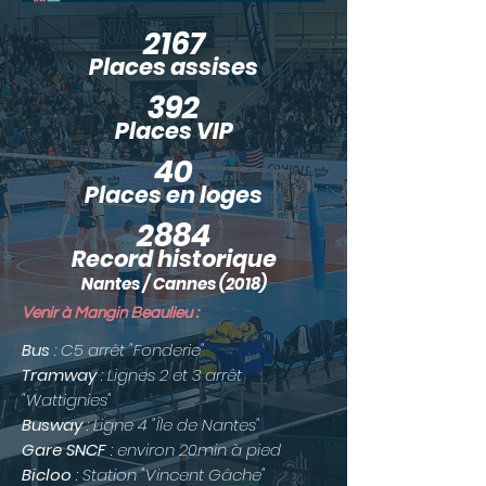
2167
Places assises
392
Places VIP
40
Places en loges
2884
Record historique
Nantes / Cannes (2018)
Venir à Mangin Beaulieu :
Bus
: C5 arrêt "Fonderie"
Tramway
: Lignes 2 et 3 arrêt
"Wattignies"
Busway
: Ligne 4 "Île de Nantes"
Gare SNCF
: environ 20min à pied
Bicloo
: Station "Vincent Gâche"