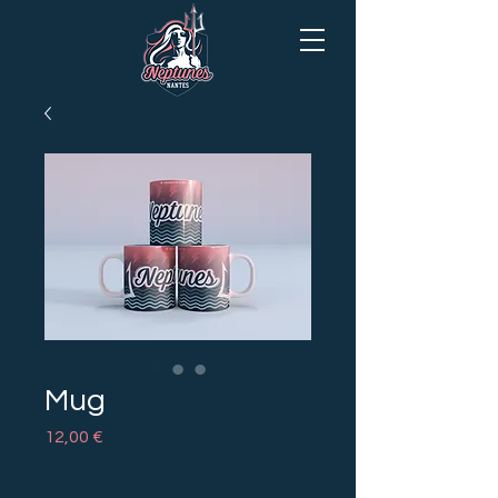
Mug
Prix
12,00 €
Quantité
*