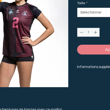
Taille
*
Sélectionner
Quantité
*
Aj
Informations suppl
- Les maillots taillen
- Il est possible de
maillot. - Il est pos
le maillot. Pour cela
puis ajouter le produ
de livraison sera do
es Neptunes de Nantes avec ce maillot