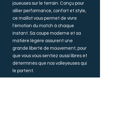
joueuses sur le terrain. Conçu pour
allier performance, confort et style,
ce maillot vous permet de vivre
l’émotion du match à chaque
instant. Sa coupe moderne et sa
matière légère assurent une
grande liberté de mouvement, pour
que vous vous sentiez aussi libres et
déterminés que nos volleyeuses qui
le portent.
Les logos des sponsors ne sont pas
présents sur le maillot boutique
(Saforelle, Circet, Arest et Sodico).
Informations
supplémentaires
- Les maillots taillent plutôt petits