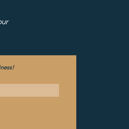
our
iness!