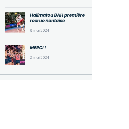
Halimatou BAH première
recrue nantaise
6 mai 2024
MERCI !
2 mai 2024
46
/
46