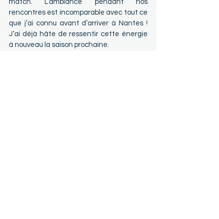
match. L’ambiance pendant nos 
rencontres est incomparable avec tout ce 
que j’ai connu avant d’arriver à Nantes ! 
J’ai déjà hâte de ressentir cette énergie 
à nouveau la saison prochaine.
L'ambiance est 
incomparable avec tout 
ce que j'ai connu, j'ai hâte 
de ressentir cette énergie 
à nouveau la saison 
prochaine.