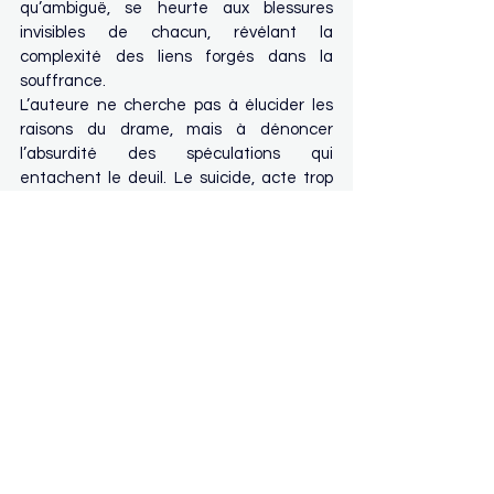
qu’ambiguë, se heurte aux blessures 
invisibles de chacun, révélant la 
complexité des liens forgés dans la 
souffrance.
L’auteure ne cherche pas à élucider les 
raisons du drame, mais à dénoncer 
l’absurdité des spéculations qui 
entachent le deuil. Le suicide, acte trop 
souvent banalisé, y est abordé avec une 
tendresse crue, soulignant la violence des 
non-dits et l’inutilité des rumeurs.
À travers une prose à la fois douce et 
poignante, ce roman espère toucher ses 
lecteurs en évoquant une réalité 
universelle : celle d’un cœur qui, parfois, 
choisit de s’éteindre, laissant derrière lui 
des vies à reconstruire, sans réponses, 
mais avec l’espoir d’une vérité apaisée.