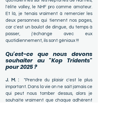
quotidiennes sur les Neptunes de Nantes, 
l'élite volley, le NHF pro comme amateur. 
Et là, je tenais vraiment à remercier les 
deux personnes qui tiennent nos pages, 
car c'est un boulot de dingue, du temps à 
passer, j'échange avec eux 
quotidiennement, ils sont géniaux !!!
Qu'est-ce que nous devons 
souhaiter au "Kop Tridents" 
pour 2025 ?
J. M. :  
"Prendre du plaisir c'est le plus 
important. Dans la vie on ne sait jamais ce 
qui peut nous tomber dessus, alors je 
souhaite vraiment que chaque adhérent 
de notre association prenne un max de 
kiff' pour cette saison. Et pour être un peu 
plus précis sur les souhaits : grandir encore 
et toujours, vivre une remontée en D1 pour 
le NHF, décrocher un ou deux titres avec 