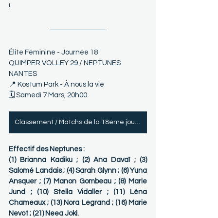
!
Élite Féminine - Journée 18 
QUIMPER VOLLEY 29 / NEPTUNES 
NANTES
📍 Kostum Park - À nous la vie
🗓 Samedi 7 Mars, 20h00.
Classement / Matchs de la 18ème journée
Effectif des Neptunes :
(1) Brianna Kadiku ; (2) Ana Davaï ; (3) 
Salomé Landais ; (4) Sarah Glynn ; (6) Yuna 
Ansquer ; (7) Manon Gombeau ; (8) Marie 
Jund ; (10) Stella Vidaller ; (11) Léna 
Chameaux ; (13) Nora Legrand ; (16) Marie 
Nevot ; (21) Neea Joki.