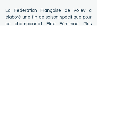
La Fédération Française de Volley a 
élaboré une fin de saison spécifique pour 
ce championnat Élite Féminine. Plus 
qu’une formule Playoffs, c’est une 
prolongation de championnat, avec cinq 
journées supplémentaires, où les équipes 
du TOP 5 se rencontrent une troisième 
fois sur cette saison.
Sur ces 5 jounées programmées du 21 
Mars au 25 avril, une équipe du Top 5 sera 
exempte chaque week-end, quand deux 
rencontres opposeront les quatre autres. 
Chaque formation recevra deux fois et se 
déplacera deux fois. L’ordre des matchs 
est défini à l’avance et dépend du 
classement final à l’issue de la saison 
régulière, soit après la 18ème journéee 
jouée. À l’heure où nous écrivons ces 
lignes, les Neptunes de Nantes sont 