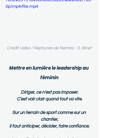
7b32e05151b408093b58af209bee602/108
0p/mp4/file.mp4
Crédit vidéo / Neptunes de Nantes - S. Binet
Mettre en lumière le leadership au 
féminin
Diriger, ce n’est pas imposer.
C’est voir clair quand tout va vite.
Sur un terrain de sport comme sur un 
chantier,
il faut anticiper, décider, faire confiance.