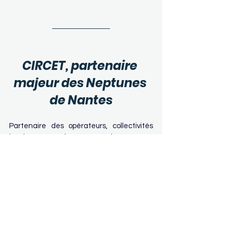
CIRCET, partenaire 
majeur des Neptunes 
de Nantes
Partenaire des opérateurs, collectivités 
locales et grands comptes, Circet France 
propose une offre intégrée de services 
aux infrastructures télécoms fixes et 
mobiles incluant ingénierie, déploiement, 
installation et maintenance.
En complément de ce portefeuille 
télécoms, Circet France accompagne la 
transition énergétique avec le 
déploiement d'Infrastructures de 