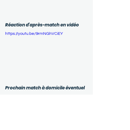
Réaction d'après-match en vidéo
https://youtu.be/9rmNGhVCiEY
Prochain match à domicile 
éventuel
Le prochain rendez-vous à domicile peut 
être programmé mercredi 16 avril à 
Nantes en cas d'égalité de victoires dans 
ces 1/4 de finale des Play-Offs. La 
billetterie ouvrira dimanche 13 avril à 