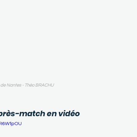
s de Nantes - Théo BRACHU
près-match en vidéo
k5R6WfpOU