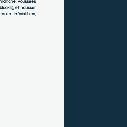
e manche. Poussées 
locks!), et hausser 
te. Irrésistibles, 