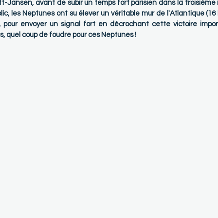
t-Jansen, avant de subir un temps fort parisien dans la troisièm
lic, les Neptunes ont su élever un véritable mur de l'Atlantique (16 b
pour envoyer un signal fort en décrochant cette victoire importan
s, quel coup de foudre pour ces Neptunes !